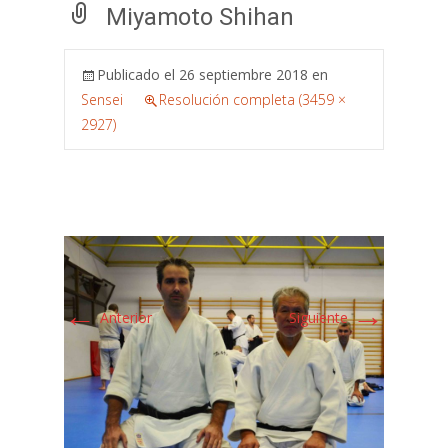
Miyamoto Shihan
Publicado el
26 septiembre 2018
en
Sensei
Resolución completa (3459 ×
2927)
←
→
Anterior
Siguiente