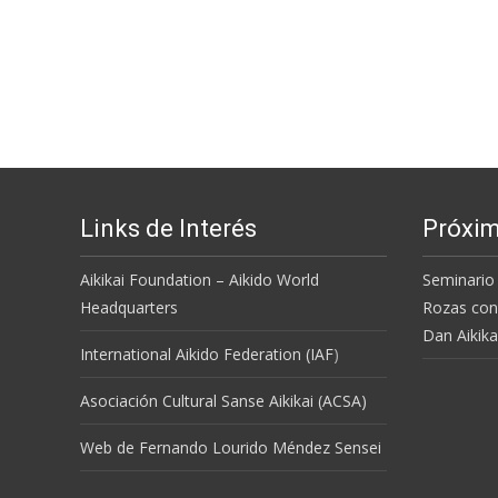
Links de Interés
Próxim
Aikikai Foundation – Aikido World
Seminario 
Headquarters
Rozas con
Dan Aikika
International Aikido Federation (IAF
)
Asociación Cultural Sanse Aikikai (ACSA)
Web de Fernando Lourido Méndez Sensei