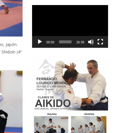
Reproductor
de
vídeo
00:00
26:36
io, Japón.
 Shidoin (4º