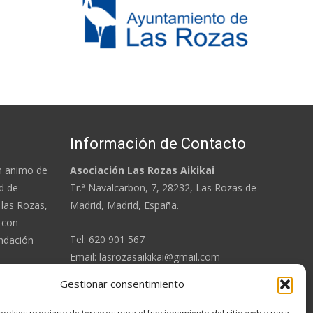
Información de Contacto
in animo de
Asociación
Las Rozas Aikikai
d de
Tr.ª Navalcarbon, 7, 28232, Las Rozas de
 las Rozas,
Madrid, Madrid, España.
 con
Tel: 620 901 567
ndación
Email: lasrozasaikikai@gmail.com
Gestionar consentimiento
Aviso Legal
dez
Sensei