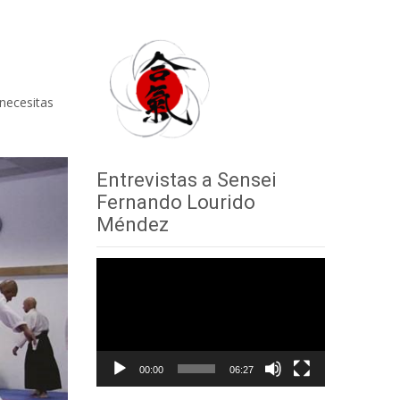
 necesitas
Entrevistas a Sensei
Fernando Lourido
Méndez
Reproductor
de
vídeo
00:00
06:27