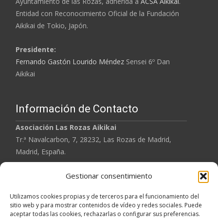
Ayuntamiento de las Rozas, adherida a
ACSA Aikikai
.
Entidad con Reconocimiento Oficial de la
Fundación
Aikikai
de Tokio, Japón.
Presidente:
Fernando Gastón Lourido Méndez
Sensei 6º Dan
Aikikai
Información de Contacto
Asociación
Las Rozas Aikikai
Tr.ª Navalcarbon, 7, 28232, Las Rozas de Madrid,
Madrid, España.
Tel: 620 901 567
Gestionar consentimiento
Email: lasrozasaikikai@gmail.com
Utilizamos cookies propias y de terceros para el funcionamiento del
sitio web y para mostrar contenidos de vídeo y redes sociales. Puede
aceptar todas las cookies, rechazarlas o configurar sus preferencias.
Aviso Legal