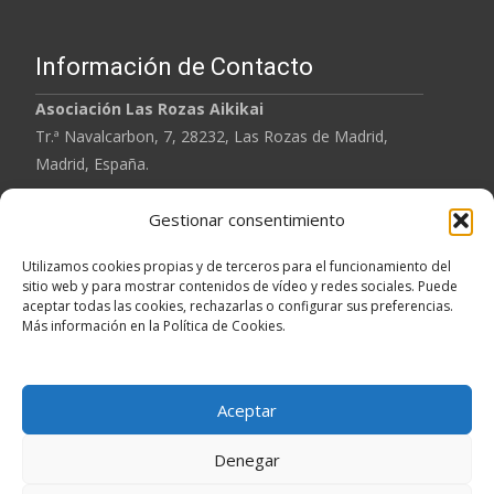
Información de Contacto
Asociación
Las Rozas Aikikai
Tr.ª Navalcarbon, 7, 28232, Las Rozas de Madrid,
Madrid, España.
Tel: 620 901 567
Gestionar consentimiento
Email: lasrozasaikikai@gmail.com
Utilizamos cookies propias y de terceros para el funcionamiento del
sitio web y para mostrar contenidos de vídeo y redes sociales. Puede
aceptar todas las cookies, rechazarlas o configurar sus preferencias.
Aviso Legal
Más información en la Política de Cookies.
Política de Privacidad
Política de Cookies
Aceptar
Denegar
Copyright © Las Rozas Aikikai. Todos los derechos reservados.