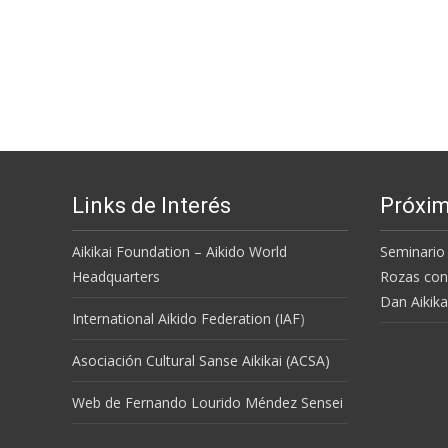
Links de Interés
Próxim
Aikikai Foundation – Aikido World
Seminario 
Headquarters
Rozas con
Dan Aikika
International Aikido Federation (IAF
)
Asociación Cultural Sanse Aikikai (ACSA)
Web de Fernando Lourido Méndez Sensei