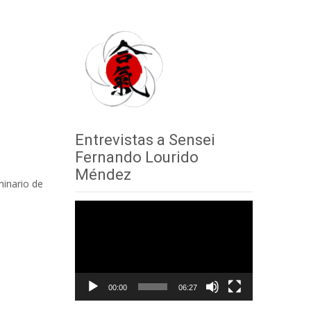
Entrevistas a Sensei
Fernando Lourido
Méndez
minario de
Reproductor
de
vídeo
00:00
06:27