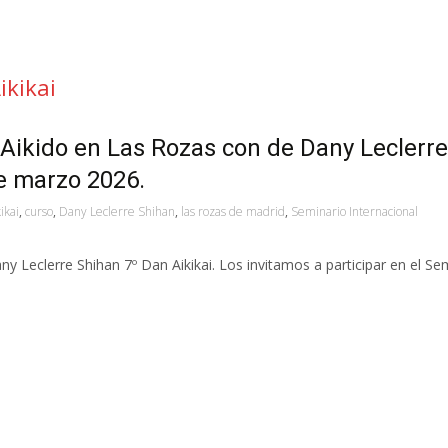
ikikai
 Aikido en Las Rozas con de Dany Leclerre
de marzo 2026.
kikai
,
curso
,
Dany Leclerre Shihan
,
las rozas de madrid
,
Seminario Internacional
y Leclerre Shihan 7º Dan Aikikai. Los invitamos a participar en el Se