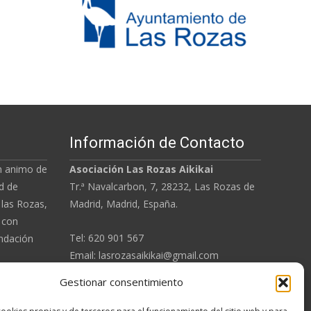
Información de Contacto
in animo de
Asociación
Las Rozas Aikikai
d de
Tr.ª Navalcarbon, 7, 28232, Las Rozas de
 las Rozas,
Madrid, Madrid, España.
 con
Tel: 620 901 567
ndación
Email: lasrozasaikikai@gmail.com
Gestionar consentimiento
Aviso Legal
dez
Sensei