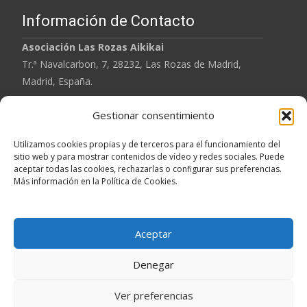
Información de Contacto
Asociación
Las Rozas Aikikai
Tr.ª Navalcarbon, 7, 28232, Las Rozas de Madrid,
Madrid, España.
Gestionar consentimiento
Tel: 620 901 567
Email: lasrozasaikikai@gmail.com
Utilizamos cookies propias y de terceros para el funcionamiento del
sitio web y para mostrar contenidos de vídeo y redes sociales. Puede
aceptar todas las cookies, rechazarlas o configurar sus preferencias.
Aviso Legal
Más información en la Política de Cookies.
Política de Privacidad
Política de Cookies
Aceptar
Denegar
Copyright © Las Rozas Aikikai. Todos los derechos reservados.
Ver preferencias